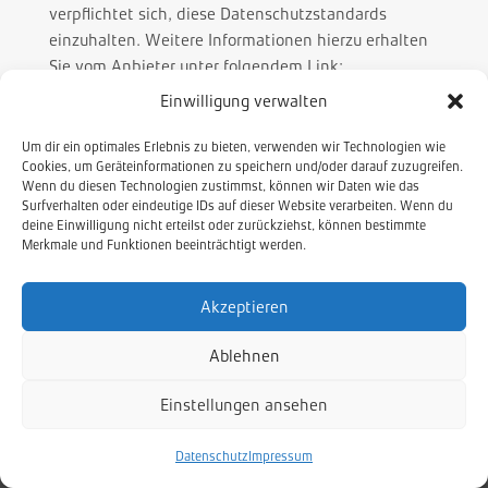
verpflichtet sich, diese Datenschutzstandards
einzuhalten. Weitere Informationen hierzu erhalten
Sie vom Anbieter unter folgendem Link:
https://www.dataprivacyframework.gov/participant/
Einwilligung verwalten
4452
.
Um dir ein optimales Erlebnis zu bieten, verwenden wir Technologien wie
Quelle:
https://www.e-recht24.de
Cookies, um Geräteinformationen zu speichern und/oder darauf zuzugreifen.
Wenn du diesen Technologien zustimmst, können wir Daten wie das
Surfverhalten oder eindeutige IDs auf dieser Website verarbeiten. Wenn du
deine Einwilligung nicht erteilst oder zurückziehst, können bestimmte
Merkmale und Funktionen beeinträchtigt werden.
Akzeptieren
scapework | Architectural Solutions
Ablehnen
Muldenhammer – Deutschland
T +49 37465 408867
Einstellungen ansehen
info@scapework.de
Datenschutz
Impressum