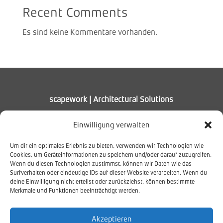
Recent Comments
Es sind keine Kommentare vorhanden.
scapework | Architectural Solutions
Muldenhammer – Deutschland
Einwilligung verwalten
T +49 37465 408867
Um dir ein optimales Erlebnis zu bieten, verwenden wir Technologien wie
info@scapework.de
Cookies, um Geräteinformationen zu speichern und/oder darauf zuzugreifen.
Wenn du diesen Technologien zustimmst, können wir Daten wie das
Surfverhalten oder eindeutige IDs auf dieser Website verarbeiten. Wenn du
deine Einwilligung nicht erteilst oder zurückziehst, können bestimmte
Merkmale und Funktionen beeinträchtigt werden.
Netzwerk
Akzeptieren