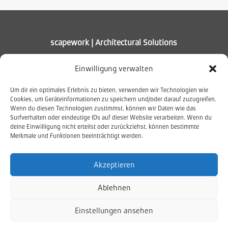
scapework | Architectural Solutions
Muldenhammer – Deutschland
Einwilligung verwalten
T +49 37465 408867
Um dir ein optimales Erlebnis zu bieten, verwenden wir Technologien wie
info@scapework.de
Cookies, um Geräteinformationen zu speichern und/oder darauf zuzugreifen.
Wenn du diesen Technologien zustimmst, können wir Daten wie das
Surfverhalten oder eindeutige IDs auf dieser Website verarbeiten. Wenn du
deine Einwilligung nicht erteilst oder zurückziehst, können bestimmte
Merkmale und Funktionen beeinträchtigt werden.
Netzwerk
Akzeptieren
Impressum
Ablehnen
Datenschutz
Cookies
Einstellungen ansehen
2026 © Scapework |
Webdesign: Rookman