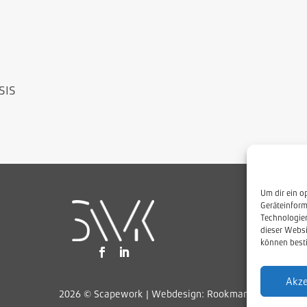
SIS
Um dir ein o
Geräteinform
Technologien
dieser Websi
können best
Akze
2026 © Scapework |
Webdesign: Rookman