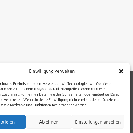
Einwilligung verwalten
ptimales Erlebnis zu bieten, verwenden wir Technologien wie Cookies, um
ationen zu speichern und/oder darauf zuzugreifen. Wenn du diesen
Netzwerk
 zustimmst, können wir Daten wie das Surfverhalten oder eindeutige IDs auf
Impressum
te verarbeiten. Wenn du deine Einwilligung nicht erteilst oder zurückziehst,
immte Merkmale und Funktionen beeinträchtigt werden.
Datenschutz
Cookies
ptieren
Ablehnen
Einstellungen ansehen