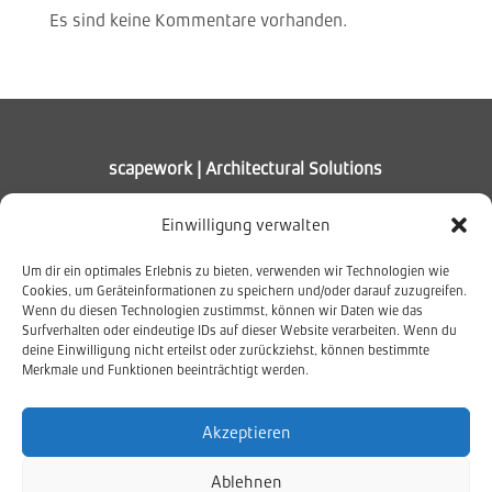
Es sind keine Kommentare vorhanden.
scapework | Architectural Solutions
Muldenhammer – Deutschland
Einwilligung verwalten
T +49 37465 408867
Um dir ein optimales Erlebnis zu bieten, verwenden wir Technologien wie
info@scapework.de
Cookies, um Geräteinformationen zu speichern und/oder darauf zuzugreifen.
Wenn du diesen Technologien zustimmst, können wir Daten wie das
Surfverhalten oder eindeutige IDs auf dieser Website verarbeiten. Wenn du
deine Einwilligung nicht erteilst oder zurückziehst, können bestimmte
Merkmale und Funktionen beeinträchtigt werden.
Netzwerk
Akzeptieren
Impressum
Ablehnen
Datenschutz