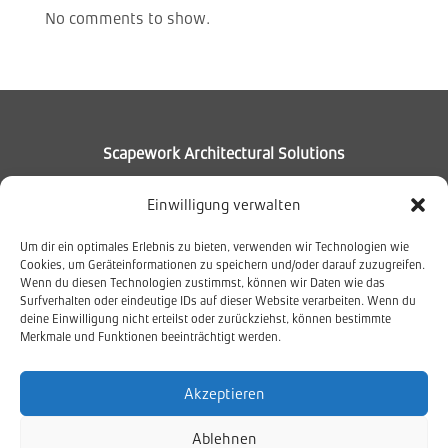
No comments to show.
Scapework Architectural Solutions
Muldenhammer – Germany
Einwilligung verwalten
T +49 37465 408867
Um dir ein optimales Erlebnis zu bieten, verwenden wir Technologien wie
info@scapework.de
Cookies, um Geräteinformationen zu speichern und/oder darauf zuzugreifen.
Wenn du diesen Technologien zustimmst, können wir Daten wie das
Surfverhalten oder eindeutige IDs auf dieser Website verarbeiten. Wenn du
deine Einwilligung nicht erteilst oder zurückziehst, können bestimmte
Merkmale und Funktionen beeinträchtigt werden.
Network
Akzeptieren
Imprint
Ablehnen
Privacy Policy